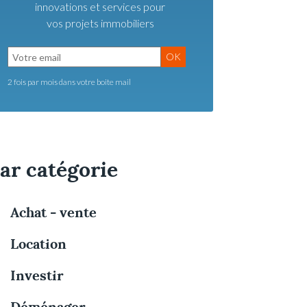
innovations et services pour
vos projets immobiliers
OK
2 fois par mois dans votre boite mail
ar catégorie
Achat - vente
Location
Investir