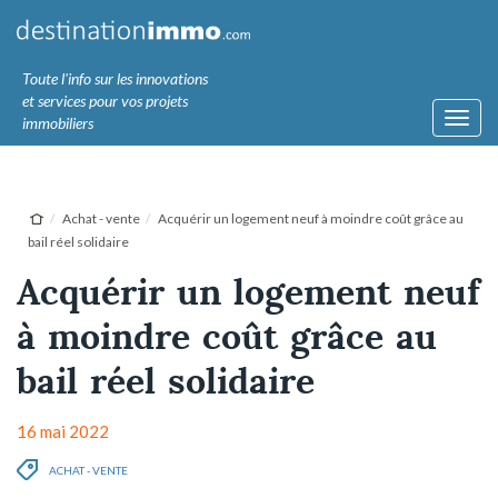
Toute l'info sur les innovations
et services pour vos projets
Toggl
immobiliers
navig
Achat - vente
Acquérir un logement neuf à moindre coût grâce au
bail réel solidaire
Acquérir un logement neuf
à moindre coût grâce au
bail réel solidaire
16 mai 2022
ACHAT - VENTE