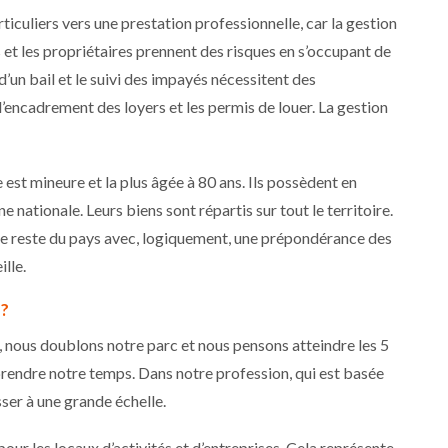
uliers vers une prestation professionnelle, car la gestion
 et les propriétaires prennent des risques en s’occupant de
 d’un bail et le suivi des impayés nécessitent des
l’encadrement des loyers et les permis de louer. La gestion
 est mineure et la plus âgée à 80 ans. Ils possèdent en
nationale. Leurs biens sont répartis sur tout le territoire.
 le reste du pays avec, logiquement, une prépondérance des
lle.
 ?
 nous doublons notre parc et nous pensons atteindre les 5
 prendre notre temps. Dans notre profession, qui est basée
asser à une grande échelle.
pour les locaux d’activités et d’entreprises. Cela représente