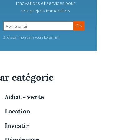
innovations et services pour
vos projets immobiliers
OK
2 fois par mois dans votre boite mail
ar catégorie
Achat - vente
Location
Investir