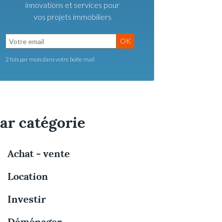
innovations et services pour
vos projets immobiliers
OK
2 fois par mois dans votre boite mail
ar catégorie
Achat - vente
Location
Investir