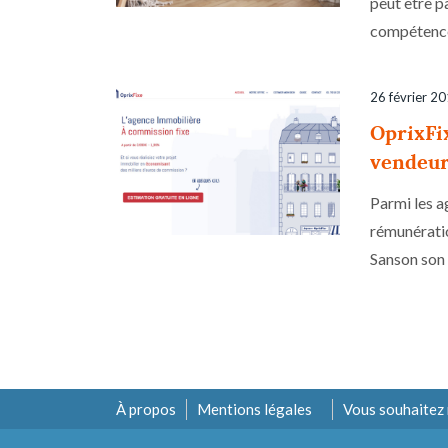
peut être 
compétences
26 février 2
OprixFix
vendeu
Parmi les a
rémunératio
Sanson son 
À propos
Mentions légales
Vous souhaitez 