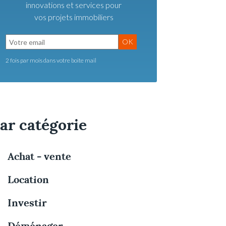
innovations et services pour
vos projets immobiliers
OK
2 fois par mois dans votre boite mail
ar catégorie
Achat - vente
Location
Investir