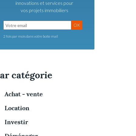
innovations et services pour
vos projets immobiliers
OK
2 fois par mois dans votre boite mail
ar catégorie
Achat - vente
Location
Investir