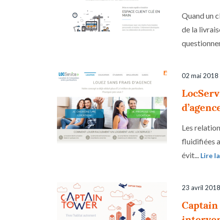
Quand un cl
de la livra
questionnem
02 mai 2018
LocServi
d’agenc
Les relation
fluidifiées
évit...
Lire l
23 avril 201
Captain 
interven