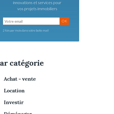
innovations et services pour
vos projets immobiliers
OK
2 fois par mois dans votre boite mail
ar catégorie
Achat - vente
Location
Investir