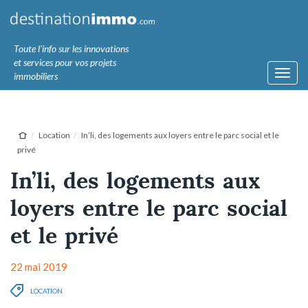
Toute l'info sur les innovations
et services pour vos projets
Toggl
immobiliers
navig
Location
In’li, des logements aux loyers entre le parc social et le
privé
In’li, des logements aux
loyers entre le parc social
et le privé
22 mai 2019
LOCATION